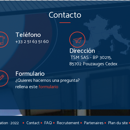
Contacto
Teléfono
+33 2 51 63 51 60
Dirección
TSM SAS - BP 30215,
85702 Pouzauges Cedex
Formulario
¿Quieres hacernos una pregunta?
rellena este
formulario
sation : 2022
Contact
FAQ
Recrutement
Partenaires
Plan du site