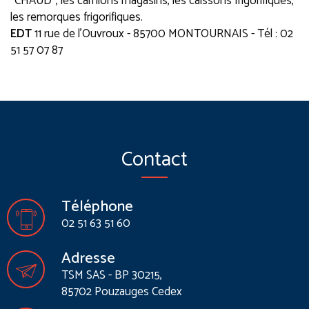
"CHAUD", les camions magasins, les caissons frigorifiques,
les remorques frigorifiques.
EDT
11 rue de l'Ouvroux - 85700 MONTOURNAIS - Tél : 02
51 57 07 87
Contact
Téléphone
02 51 63 51 60
Adresse
TSM SAS - BP 30215,
85702 Pouzauges Cedex