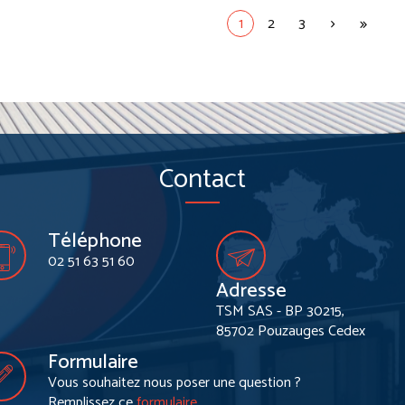
1
2
3
Contact
Téléphone
02 51 63 51 60
Adresse
TSM SAS - BP 30215,
85702 Pouzauges Cedex
Formulaire
Vous souhaitez nous poser une question ?
Remplissez ce
formulaire