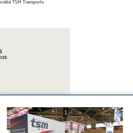
société TSM Transports
5
025